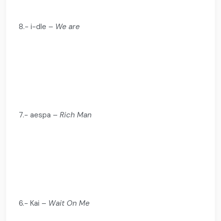
8.- i-dle –
We are
7.- aespa –
Rich Man
6.- Kai –
Wait On Me