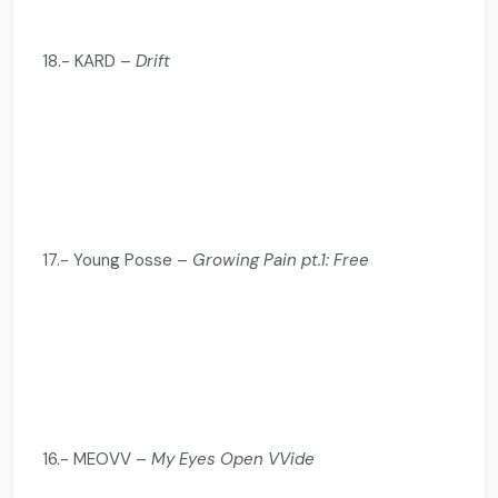
18.- KARD –
Drift
17.- Young Posse –
Growing Pain pt.1: Free
16.- MEOVV –
My Eyes Open VVide