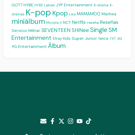
JYP Entertainment
GOT7
HYBE
K-drama
HYBE Labels
K-
K-pop
Kpop
MAMAMOO
Manhwa
dramas
Lisa
miniálbum
Reseñas
Netflix
NCT
reseña
Monsta X
Single
SM
SEVENTEEN
SHINee
Servicio Militar
Entertainment
Super Junior
Stray Kids
twice
XG
TXT
Álbum
YG Entertainment