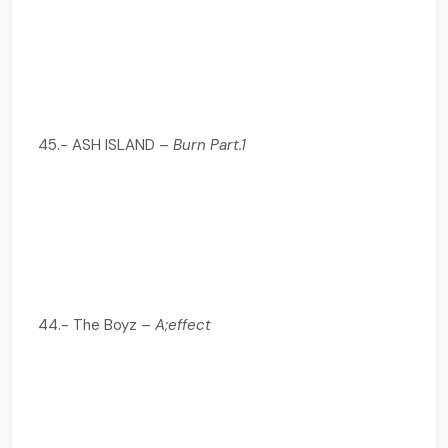
45.- ASH ISLAND –
Burn Part.1
44.- The Boyz –
A;effect