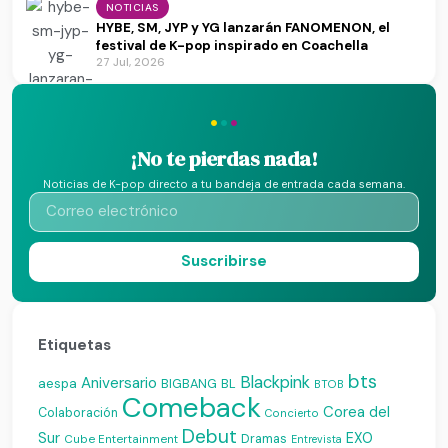
NOTICIAS
HYBE, SM, JYP y YG lanzarán FANOMENON, el
festival de K-pop inspirado en Coachella
27 Jul, 2026
·
·
·
¡No te pierdas nada!
Noticias de K-pop directo a tu bandeja de entrada cada semana.
Suscribirse
Etiquetas
bts
Blackpink
Aniversario
aespa
BIGBANG
BL
BTOB
Comeback
Corea del
Colaboración
Concierto
Debut
Sur
EXO
Dramas
Cube Entertainment
Entrevista