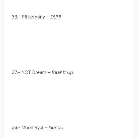
38.- P1Harmony –
DUH!
37.- NCT Dream –
Beat It Up
36.- Moon Byul –
laundri