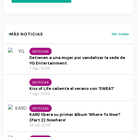
·
MÁS NOTICIAS
Ver todas
NOTICIAS
Detienen a una mujer por vandalizar la sede de
YG Entertainment
7 Ago, 2026
NOTICIAS
Kiss of Life calienta el verano con ‘SWEAT’
7 Ago, 2026
NOTICIAS
KARD libera su primer álbum ‘Where To Now?
(Part 2): Nowhere’
28 Jul, 2026