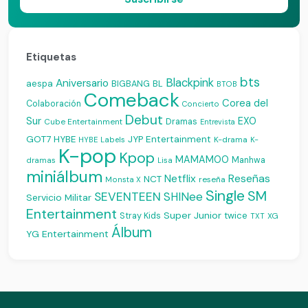
Etiquetas
bts
Blackpink
Aniversario
aespa
BIGBANG
BL
BTOB
Comeback
Corea del
Colaboración
Concierto
Debut
Sur
EXO
Dramas
Cube Entertainment
Entrevista
JYP Entertainment
GOT7
HYBE
K-drama
HYBE Labels
K-
K-pop
Kpop
MAMAMOO
Manhwa
dramas
Lisa
miniálbum
Reseñas
Netflix
NCT
reseña
Monsta X
Single
SM
SEVENTEEN
SHINee
Servicio Militar
Entertainment
Super Junior
Stray Kids
twice
XG
TXT
Álbum
YG Entertainment