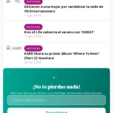
NOTICIAS
Detienen a una mujer por vandalizar la sede de
YG Entertainment
7 Ago, 2026
NOTICIAS
Kiss of Life calienta el verano con ‘SWEAT’
7 Ago, 2026
NOTICIAS
KARD libera su primer álbum ‘Where To Now?
(Part 2): Nowhere’
28 Jul, 2026
·
·
·
¡No te pierdas nada!
Noticias de K-pop directo a tu bandeja de entrada cada semana.
Suscribirse