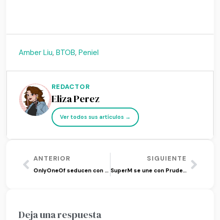
Amber Liu
,
BTOB
,
Peniel
REDACTOR
Eliza Perez
Ver todos sus artículos →
ANTERIOR
SIGUIENTE
OnlyOneOf seducen con su tema ‘libidO’
SuperM se une con Prudential para el divertido tema ‘We DO’
Deja una respuesta