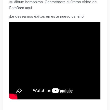
su álbum homónimo. Conmemora el último vídeo de
BamBam aquí.
¡Le deseamos éxitos en este nuevo camino!