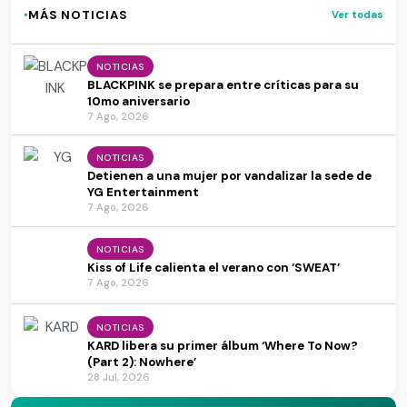
·
MÁS NOTICIAS
Ver todas
NOTICIAS
BLACKPINK se prepara entre críticas para su
10mo aniversario
7 Ago, 2026
NOTICIAS
Detienen a una mujer por vandalizar la sede de
YG Entertainment
7 Ago, 2026
NOTICIAS
Kiss of Life calienta el verano con ‘SWEAT’
7 Ago, 2026
NOTICIAS
KARD libera su primer álbum ‘Where To Now?
(Part 2): Nowhere’
28 Jul, 2026