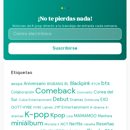
·
·
·
¡No te pierdas nada!
Noticias de K-pop directo a tu bandeja de entrada cada semana.
Suscribirse
Etiquetas
bts
Blackpink
Aniversario
aespa
BIGBANG
BL
BTOB
Comeback
Corea del
Colaboración
Concierto
Debut
Sur
EXO
Dramas
Cube Entertainment
Entrevista
JYP Entertainment
GOT7
HYBE
K-drama
HYBE Labels
K-
K-pop
Kpop
MAMAMOO
Manhwa
dramas
Lisa
miniálbum
Reseñas
Netflix
NCT
reseña
Monsta X