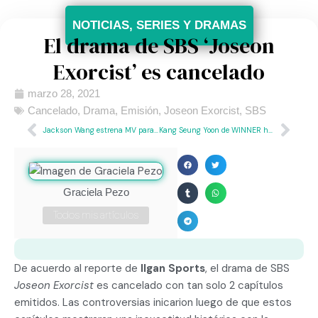
NOTICIAS
,
SERIES Y DRAMAS
El drama de SBS ‘Joseon
Exorcist’ es cancelado
marzo 28, 2021
Cancelado
,
Drama
,
Emisión
,
Joseon Exorcist
,
SBS
Jackson Wang estrena MV para ‘LMLY’
Kang Seung Yoon de WINNER hace su esperado comeback con ‘IYAH’
Graciela Pezo
Todos mis artículos
De acuerdo al reporte de
Ilgan Sports
, el drama de SBS
Joseon Exorcist
es cancelado con tan solo 2 capítulos
emitidos. Las controversias inicarion luego de que estos