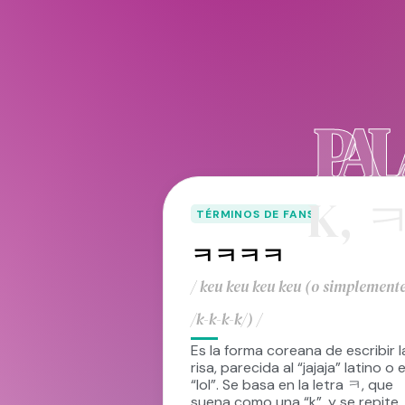
PAL
K
,
TÉRMINOS DE FANS
ㅋㅋㅋㅋ
/ keu keu keu keu (o simplement
/k-k-k-k/) /
Es la forma coreana de escribir l
risa, parecida al “jajaja” latino o e
“lol”. Se basa en la letra ㅋ, que
suena como una “k”, y se repite