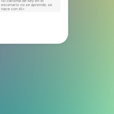
«El carisma de Key en el
escenario no se aprende, se
nace con él.»