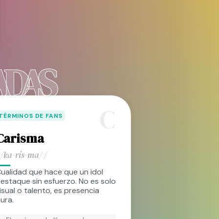
ADAS
C
TÉRMINOS DE FANS
Carisma
 /ka-rís-ma/ /
ualidad que hace que un idol
estaque sin esfuerzo. No es solo
isual o talento, es presencia
ura.