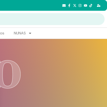
tos
NUNAS
O