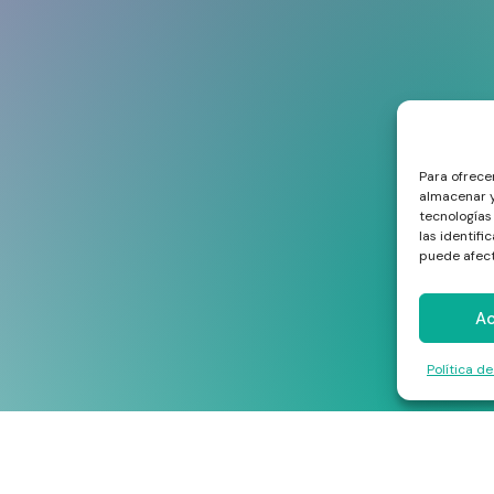
Para ofrece
almacenar y
tecnologías
las identifi
puede afect
A
Política d