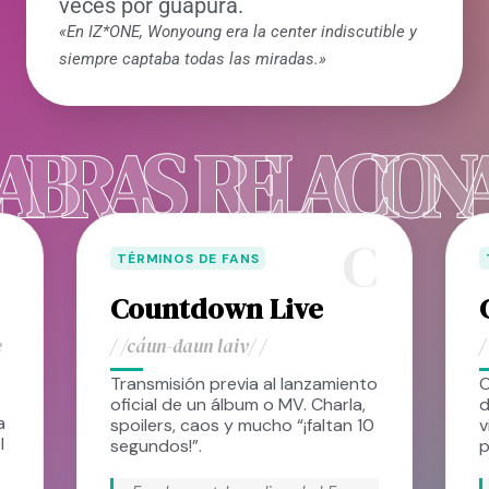
veces por guapura.
«En IZ*ONE, Wonyoung era la center indiscutible y
siempre captaba todas las miradas.»
ABRAS RELACION
ㅋ
C
TÉRMINOS DE FANS
Countdown Live
e
/ /cáun-daun laiv/ /
/
Transmisión previa al lanzamiento
C
oficial de un álbum o MV. Charla,
d
a
spoilers, caos y mucho “¡faltan 10
v
l
segundos!”.
p