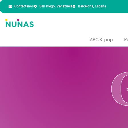
Contáctanos
San Diego, Venezuela
Barcelona, España
ABC K-pop
P