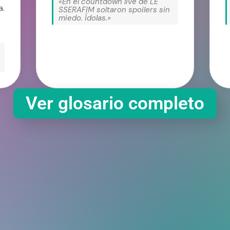
«En el countdown live de LE
a.
SSERAFIM soltaron spoilers sin
miedo. Ídolas.»
Ver glosario completo