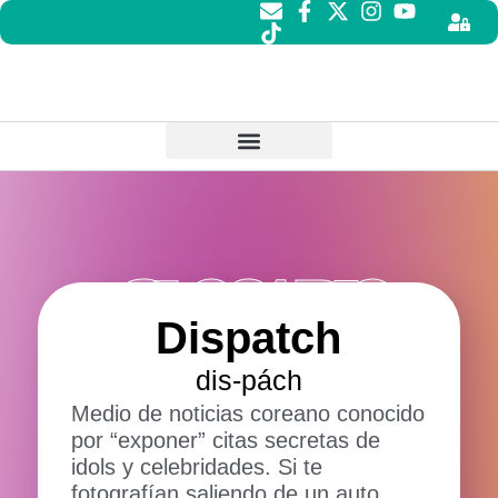
GLOSARIO
Dispatch
dis-pách
Medio de noticias coreano conocido
por “exponer” citas secretas de
idols y celebridades. Si te
fotografían saliendo de un auto