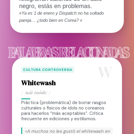
negro, estás en problemas.
«Ya es 1 de enero y Dispatch no ha soltado
pareja… ¿todo bien en Corea? «
PALABRAS RELACIONADAS
W
CULTURA CONTROVERSIA
Whitewash
/ /uái-tuósh/ /
Práctica (problemática) de borrar rasgos
culturales o físicos de idols no coreanos
para hacerlos “más aceptables”. Crítica
frecuente en ediciones y estilismos.
«A muchos no les gustó el whitewash en