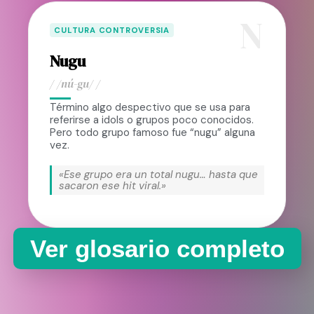
N
CULTURA CONTROVERSIA
Nugu
/ /nú-gu/ /
Término algo despectivo que se usa para
referirse a idols o grupos poco conocidos.
Pero todo grupo famoso fue “nugu” alguna
vez.
«Ese grupo era un total nugu… hasta que
sacaron ese hit viral.»
Ver glosario completo