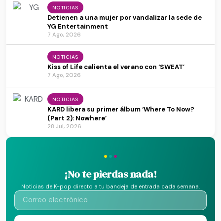
NOTICIAS
Detienen a una mujer por vandalizar la sede de
YG Entertainment
7 Ago, 2026
NOTICIAS
Kiss of Life calienta el verano con ‘SWEAT’
7 Ago, 2026
NOTICIAS
KARD libera su primer álbum ‘Where To Now?
(Part 2): Nowhere’
28 Jul, 2026
·
·
·
¡No te pierdas nada!
Noticias de K-pop directo a tu bandeja de entrada cada semana.