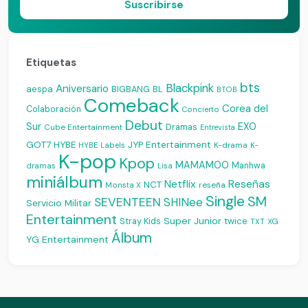
Suscribirse
Etiquetas
bts
Blackpink
Aniversario
aespa
BIGBANG
BL
BTOB
Comeback
Corea del
Colaboración
Concierto
Debut
Sur
EXO
Dramas
Cube Entertainment
Entrevista
JYP Entertainment
GOT7
HYBE
K-drama
HYBE Labels
K-
K-pop
Kpop
MAMAMOO
Manhwa
dramas
Lisa
miniálbum
Reseñas
Netflix
NCT
reseña
Monsta X
Single
SM
SEVENTEEN
SHINee
Servicio Militar
Entertainment
Super Junior
Stray Kids
twice
XG
TXT
Álbum
YG Entertainment