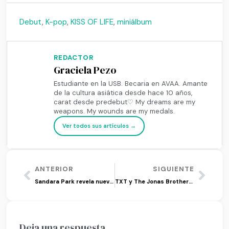
Debut
,
K-pop
,
KISS OF LIFE
,
miniálbum
REDACTOR
Graciela Pezo
Estudiante en la USB. Becaria en AVAA. Amante
de la cultura asiática desde hace 10 años,
carat desde predebut♡ My dreams are my
weapons. My wounds are my medals.
Ver todos sus artículos →
ANTERIOR
SIGUIENTE
Sandara Park revela nuevas fotos para su mini álbum
TXT y The Jonas Brothers se apoderan del verano con ‘Do It Like That’
Deja una respuesta