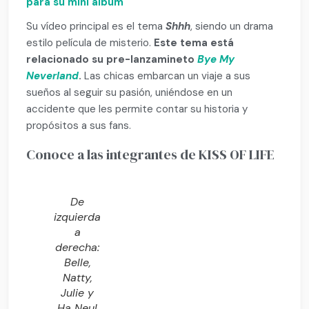
para su mini álbum
Su vídeo principal es el tema
Shhh
, siendo un drama
estilo película de misterio.
Este tema está
relacionado su pre-lanzamineto
Bye My
Neverland
.
Las chicas embarcan un viaje a sus
sueños al seguir su pasión, uniéndose en un
accidente que les permite contar su historia y
propósitos a sus fans.
Conoce a las integrantes de KISS OF LIFE
De
izquierda
a
derecha:
Belle,
Natty,
Julie y
Ha Neul