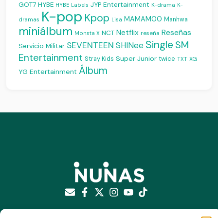
JYP Entertainment
GOT7
HYBE
K-drama
HYBE Labels
K-
K-pop
Kpop
MAMAMOO
Manhwa
dramas
Lisa
miniálbum
Reseñas
Netflix
NCT
reseña
Monsta X
Single
SM
SEVENTEEN
SHINee
Servicio Militar
Entertainment
Super Junior
Stray Kids
twice
XG
TXT
Álbum
YG Entertainment
Suscríbete a nuestro newsletter