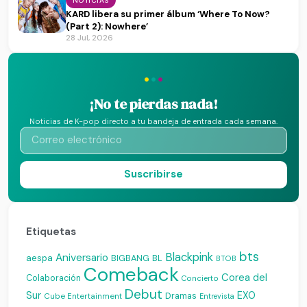
NOTICIAS
KARD libera su primer álbum ‘Where To Now?
(Part 2): Nowhere’
28 Jul, 2026
·
·
·
¡No te pierdas nada!
Noticias de K-pop directo a tu bandeja de entrada cada semana.
Suscribirse
Etiquetas
bts
Blackpink
Aniversario
aespa
BIGBANG
BL
BTOB
Comeback
Corea del
Colaboración
Concierto
Debut
Sur
EXO
Dramas
Cube Entertainment
Entrevista