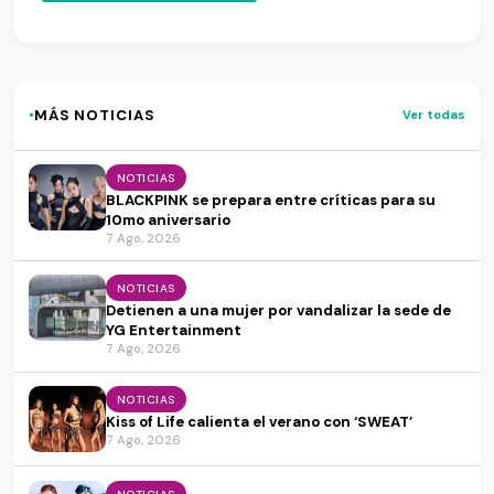
·
MÁS NOTICIAS
Ver todas
NOTICIAS
BLACKPINK se prepara entre críticas para su
10mo aniversario
7 Ago, 2026
NOTICIAS
Detienen a una mujer por vandalizar la sede de
YG Entertainment
7 Ago, 2026
NOTICIAS
Kiss of Life calienta el verano con ‘SWEAT’
7 Ago, 2026