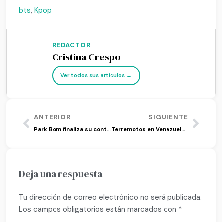
bts
,
Kpop
REDACTOR
Cristina Crespo
Ver todos sus artículos →
ANTERIOR
SIGUIENTE
Park Bom finaliza su contrato con D’NATION Entertainment
Terremotos en Venezuela: el K-pop como apoyo emocional en medio de la tragedia
Deja una respuesta
Tu dirección de correo electrónico no será publicada.
Los campos obligatorios están marcados con
*