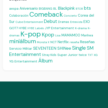
bts
Blackpink
Aniversario
aespa
BIGBANG
BL
BTOB
Comeback
Corea del
Colaboración
Concierto
Debut
Sur
EXO
Dramas
Cube Entertainment
Entrevista
JYP Entertainment
GOT7
HYBE
K-drama
HYBE Labels
K-
K-pop
Kpop
MAMAMOO
Manhwa
dramas
Lisa
miniálbum
Reseñas
Netflix
NCT
reseña
Monsta X
Single
SM
SEVENTEEN
SHINee
Servicio Militar
Entertainment
Super Junior
Stray Kids
twice
XG
TXT
Álbum
YG Entertainment