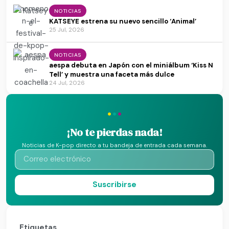
NOTICIAS
KATSEYE estrena su nuevo sencillo ‘Animal’
25 Jul, 2026
NOTICIAS
aespa debuta en Japón con el miniálbum ‘Kiss N
Tell’ y muestra una faceta más dulce
24 Jul, 2026
·
·
·
¡No te pierdas nada!
Noticias de K-pop directo a tu bandeja de entrada cada semana.
Suscribirse
Etiquetas