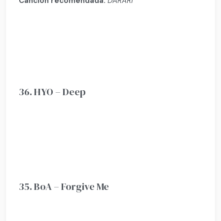
Canción recomendada:
DARARI
36. HYO – Deep
35. BoA – Forgive Me