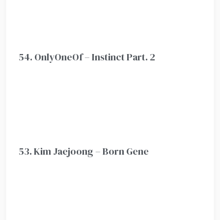
54. OnlyOneOf – Instinct Part. 2
53. Kim Jaejoong – Born Gene