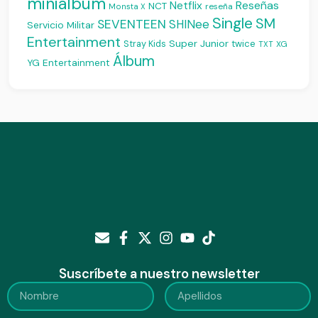
miniálbum
Reseñas
Netflix
NCT
reseña
Monsta X
Single
SM
SEVENTEEN
SHINee
Servicio Militar
Entertainment
Super Junior
Stray Kids
twice
XG
TXT
Álbum
YG Entertainment
Suscríbete a nuestro newsletter