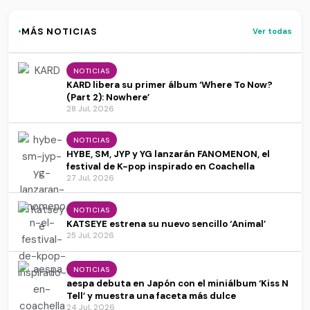
·
MÁS NOTICIAS
Ver todas
NOTICIAS
KARD libera su primer álbum ‘Where To Now?
(Part 2): Nowhere’
28 Jul, 2026
NOTICIAS
HYBE, SM, JYP y YG lanzarán FANOMENON, el
festival de K-pop inspirado en Coachella
27 Jul, 2026
NOTICIAS
KATSEYE estrena su nuevo sencillo ‘Animal’
25 Jul, 2026
NOTICIAS
aespa debuta en Japón con el miniálbum ‘Kiss N
Tell’ y muestra una faceta más dulce
24 Jul, 2026