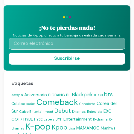
·
·
·
¡No te pierdas nada!
Noticias de K-pop directo a tu bandeja de entrada cada semana.
Suscribirse
Etiquetas
bts
Blackpink
Aniversario
aespa
BIGBANG
BL
BTOB
Comeback
Corea del
Colaboración
Concierto
Debut
Sur
EXO
Dramas
Cube Entertainment
Entrevista
JYP Entertainment
GOT7
HYBE
K-drama
HYBE Labels
K-
K-pop
Kpop
MAMAMOO
Manhwa
dramas
Lisa