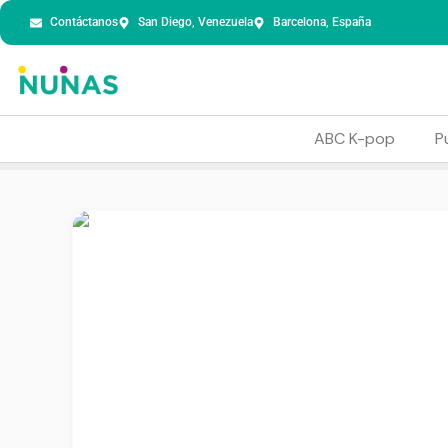
Contáctanos
San Diego, Venezuela
Barcelona, España
ABC K-pop
P