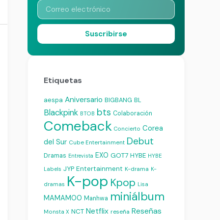
Suscribirse
Etiquetas
Aniversario
aespa
BIGBANG
BL
bts
Blackpink
Colaboración
BTOB
Comeback
Corea
Concierto
Debut
del Sur
Cube Entertainment
EXO
Dramas
GOT7
HYBE
Entrevista
HYBE
JYP Entertainment
K-drama
Labels
K-
K-pop
Kpop
dramas
Lisa
miniálbum
MAMAMOO
Manhwa
Reseñas
Netflix
NCT
reseña
Monsta X