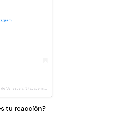
stagram
Una publicación compartida por Academia Coreana de Venezuela (@academiacoreana)
es tu reacción?