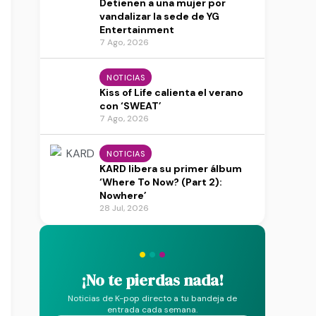
Detienen a una mujer por
vandalizar la sede de YG
Entertainment
7 Ago, 2026
NOTICIAS
Kiss of Life calienta el verano
con ‘SWEAT’
7 Ago, 2026
NOTICIAS
KARD libera su primer álbum
‘Where To Now? (Part 2):
Nowhere’
28 Jul, 2026
·
·
·
¡No te pierdas nada!
Noticias de K-pop directo a tu bandeja de
entrada cada semana.