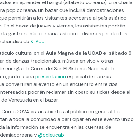
sados en aprender el hangul (alfabeto coreano), una charla
ura pop coreana, un bazar que incluirá demostraciones
 permitirán a los visitantes acercarse al país asiático,
. En el bazar de jueves y viernes, los asistentes podrán
de la gastronomía coreana, así como diversos productos
erchandise de
K-Pop
.
áculo cultural en el
Aula Magna de la UCAB el sábado 9
tar de danzas tradicionales, música en vivo y otras
te energía de Corea del Sur. El Sistema Nacional de
nto, junto a una
presentación
especial de danzas
ue convertirán al evento en un encuentro entre dos
s interesados podrán reclamar sin costo su ticket desde el
 de Venezuela en el bazar.
 Corea 2024 están abiertas al público en general. La
tan a toda la comunidad a participar en este evento único
oda la información se encuentra en las cuentas de
demiacoreana y
@cdleucab