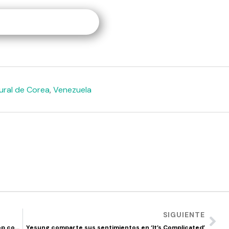
ural de Corea
,
Venezuela
SIGUIENTE
Rosé establece récord para las mujeres en el K-pop con ‘APT’
Yesung comparte sus sentimientos en ‘It’s Complicated’