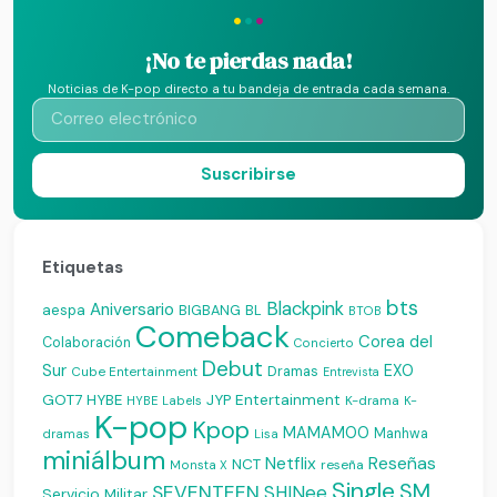
·
·
·
¡No te pierdas nada!
Noticias de K-pop directo a tu bandeja de entrada cada semana.
Suscribirse
Etiquetas
bts
Blackpink
Aniversario
aespa
BIGBANG
BL
BTOB
Comeback
Corea del
Colaboración
Concierto
Debut
Sur
EXO
Dramas
Cube Entertainment
Entrevista
JYP Entertainment
GOT7
HYBE
K-drama
HYBE Labels
K-
K-pop
Kpop
MAMAMOO
Manhwa
dramas
Lisa
miniálbum
Reseñas
Netflix
NCT
reseña
Monsta X
Single
SM
SEVENTEEN
SHINee
Servicio Militar