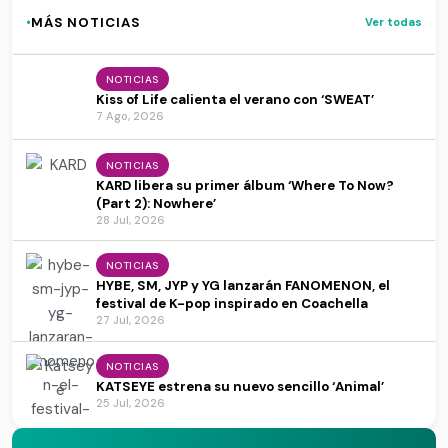
·
MÁS NOTICIAS
Ver todas
NOTICIAS
Kiss of Life calienta el verano con ‘SWEAT’
7 Ago, 2026
NOTICIAS
KARD libera su primer álbum ‘Where To Now?
(Part 2): Nowhere’
28 Jul, 2026
NOTICIAS
HYBE, SM, JYP y YG lanzarán FANOMENON, el
festival de K-pop inspirado en Coachella
27 Jul, 2026
NOTICIAS
KATSEYE estrena su nuevo sencillo ‘Animal’
25 Jul, 2026