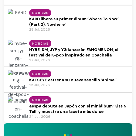
NOTICIAS
KARD libera su primer álbum ‘Where To Now?
(Part 2): Nowhere’
28 Jul, 2026
NOTICIAS
HYBE, SM, JYP y YG lanzarán FANOMENON, el
festival de K-pop inspirado en Coachella
27 Jul, 2026
NOTICIAS
KATSEYE estrena su nuevo sencillo ‘Animal’
25 Jul, 2026
NOTICIAS
aespa debuta en Japón con el miniálbum ‘Kiss N
Tell’ y muestra una faceta más dulce
24 Jul, 2026
·
·
·