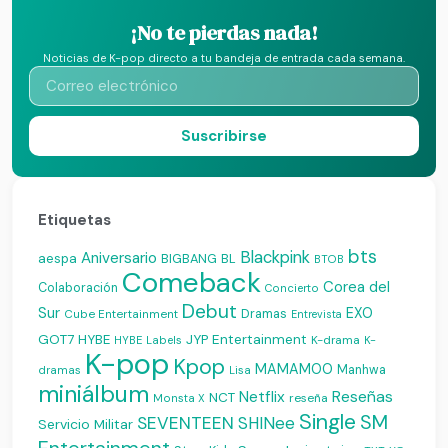
¡No te pierdas nada!
Noticias de K-pop directo a tu bandeja de entrada cada semana.
Suscribirse
Etiquetas
bts
Blackpink
Aniversario
aespa
BIGBANG
BL
BTOB
Comeback
Corea del
Colaboración
Concierto
Debut
Sur
EXO
Dramas
Cube Entertainment
Entrevista
JYP Entertainment
GOT7
HYBE
K-drama
HYBE Labels
K-
K-pop
Kpop
MAMAMOO
Manhwa
dramas
Lisa
miniálbum
Reseñas
Netflix
NCT
reseña
Monsta X
Single
SM
SEVENTEEN
SHINee
Servicio Militar
Entertainment