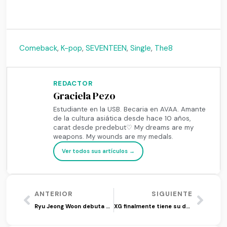
Comeback
,
K-pop
,
SEVENTEEN
,
Single
,
The8
REDACTOR
Graciela Pezo
Estudiante en la USB. Becaria en AVAA. Amante
de la cultura asiática desde hace 10 años,
carat desde predebut♡ My dreams are my
weapons. My wounds are my medals.
Ver todos sus artículos →
ANTERIOR
SIGUIENTE
Ryu Jeong Woon debuta con ‘Rain Cloud’
XG finalmente tiene su debut con ‘Tippy Toes’