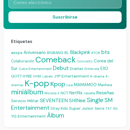
Suscribirse
Etiquetas
bts
Blackpink
Aniversario
aespa
BIGBANG
BL
BTOB
Comeback
Corea del
Colaboración
Concierto
Debut
Sur
EXO
Dramas
Cube Entertainment
Entrevista
JYP Entertainment
GOT7
HYBE
K-drama
HYBE Labels
K-
K-pop
Kpop
MAMAMOO
Manhwa
dramas
Lisa
miniálbum
Reseñas
Netflix
NCT
reseña
Monsta X
Single
SM
SEVENTEEN
SHINee
Servicio Militar
Entertainment
Super Junior
Stray Kids
twice
XG
TXT
Álbum
YG Entertainment