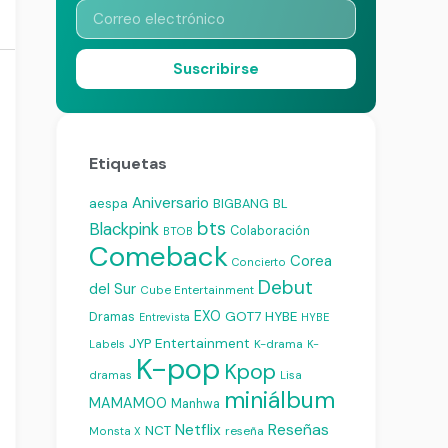
Suscribirse
Etiquetas
Aniversario
aespa
BIGBANG
BL
bts
Blackpink
Colaboración
BTOB
Comeback
Corea
Concierto
Debut
del Sur
Cube Entertainment
EXO
Dramas
GOT7
HYBE
Entrevista
HYBE
JYP Entertainment
K-drama
Labels
K-
K-pop
Kpop
dramas
Lisa
miniálbum
MAMAMOO
Manhwa
Reseñas
Netflix
NCT
reseña
Monsta X