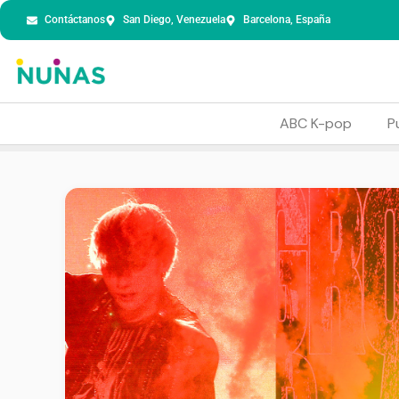
Contáctanos
San Diego, Venezuela
Barcelona, España
ABC K-pop
P