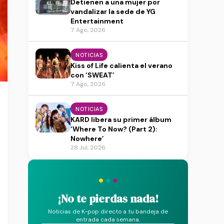
Detienen a una mujer por
vandalizar la sede de YG
Entertainment
7 Ago, 2026
NOTICIAS
Kiss of Life calienta el verano
con ‘SWEAT’
7 Ago, 2026
NOTICIAS
KARD libera su primer álbum
‘Where To Now? (Part 2):
Nowhere’
28 Jul, 2026
·
·
·
¡No te pierdas nada!
Noticias de K-pop directo a tu bandeja de
entrada cada semana.