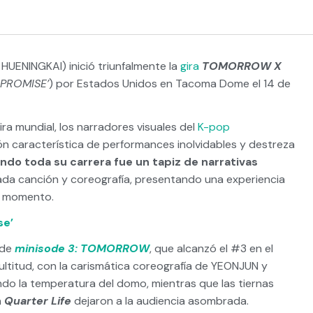
ENINGKAI) inició triunfalmente la
gira
TOMORROW X
 PROMISE’
) por Estados Unidos en Tacoma Dome el 14 de
ra mundial, los narradores visuales del
K-pop
n característica de performances inolvidables y destreza
ndo toda su carrera fue un tapiz de narrativas
cada canción y coreografía, presentando una experiencia
do momento.
se’
 de
minisode 3: TOMORROW
, que alcanzó el #3 en el
ultitud, con la carismática coreografía de YEONJUN y
do la temperatura del domo, mientras que las tiernas
n
Quarter Life
dejaron a la audiencia asombrada.