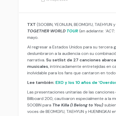
TXT
(SOOBIN, YEONJUN, BEOMGYU, TAEHYUN y HU
TOGETHER WORLD
TOUR
(en adelante:
‘ACT:
mayo.
Al regresar a Estados Unidos para su tercera gi
deslumbraron a la audiencia con su combinació
narrativa.
Su setlist de 27 canciones abarca
musicales
, intrincadamente entretejidas en 
inolvidable para los fans que cantaron en to
Lee también:
EXO y los 10 años de ‘Overdo
Las presentaciones unitarias de las canciones
Billboard 200, cautivaron especialmente a la m
SOOBIN para
The Killa (I Belong to You)
subien
voces de BEOMGYU, TAEHYUN y HUENINGKAI e