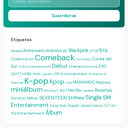
Suscribirse
Etiquetas
bts
Blackpink
Aniversario
aespa
BIGBANG
BL
BTOB
Comeback
Corea del
Colaboración
Concierto
Debut
Sur
EXO
Dramas
Cube Entertainment
Entrevista
JYP Entertainment
GOT7
HYBE
K-drama
HYBE Labels
K-
K-pop
Kpop
MAMAMOO
Manhwa
dramas
Lisa
miniálbum
Reseñas
Netflix
NCT
reseña
Monsta X
Single
SM
SEVENTEEN
SHINee
Servicio Militar
Entertainment
Super Junior
Stray Kids
twice
XG
TXT
Álbum
YG Entertainment