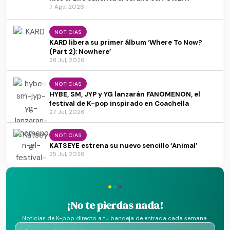
7 Ago, 2026
NOTICIAS
KARD libera su primer álbum ‘Where To Now?
(Part 2): Nowhere’
28 Jul, 2026
NOTICIAS
HYBE, SM, JYP y YG lanzarán FANOMENON, el
festival de K-pop inspirado en Coachella
27 Jul, 2026
NOTICIAS
KATSEYE estrena su nuevo sencillo ‘Animal’
25 Jul, 2026
·
·
·
¡No te pierdas nada!
Noticias de K-pop directo a tu bandeja de entrada cada semana.