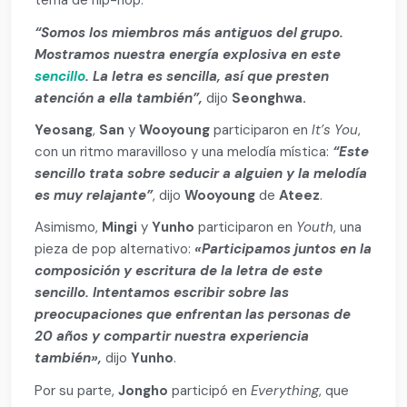
tema de hip-hop:
“Somos los miembros más antiguos del grupo.
Mostramos nuestra energía explosiva en este
sencillo
. La letra es sencilla, así que presten
atención a ella también”,
dijo
Seonghwa.
Yeosang
,
San
y
Wooyoung
participaron en
It’s You
,
con un ritmo maravilloso y una melodía mística:
“Este
sencillo trata sobre seducir a alguien y la melodía
es muy relajante”
, dijo
Wooyoung
de
Ateez
.
Asimismo,
Mingi
y
Yunho
participaron en
Youth
, una
pieza de pop alternativo:
«Participamos juntos en la
composición y escritura de la letra de este
sencillo. Intentamos escribir sobre las
preocupaciones que enfrentan las personas de
20 años y compartir nuestra experiencia
también»,
dijo
Yunho
.
Por su parte,
Jongho
participó en
Everything
, que