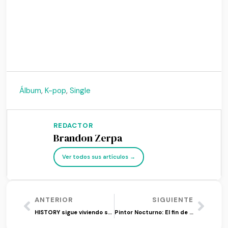
1
Álbum
,
K-pop
,
Single
REDACTOR
Brandon Zerpa
Ver todos sus artículos →
ANTERIOR
SIGUIENTE
HISTORY sigue viviendo su ‘Blue Spring’ 10 años después
Pintor Nocturno: El fin de una era