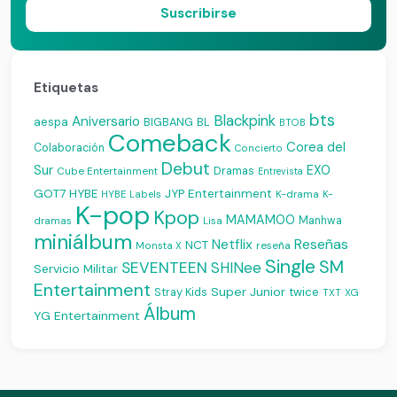
Suscribirse
Etiquetas
bts
Blackpink
Aniversario
aespa
BIGBANG
BL
BTOB
Comeback
Corea del
Colaboración
Concierto
Debut
Sur
EXO
Dramas
Cube Entertainment
Entrevista
JYP Entertainment
GOT7
HYBE
K-drama
HYBE Labels
K-
K-pop
Kpop
MAMAMOO
Manhwa
dramas
Lisa
miniálbum
Reseñas
Netflix
NCT
reseña
Monsta X
Single
SM
SEVENTEEN
SHINee
Servicio Militar
Entertainment
Super Junior
Stray Kids
twice
XG
TXT
Álbum
YG Entertainment