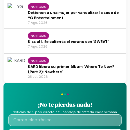
NOTICIAS
Detienen a una mujer por vandalizar la sede de
YG Entertainment
7 Ago, 2026
NOTICIAS
Kiss of Life calienta el verano con ‘SWEAT’
7 Ago, 2026
NOTICIAS
KARD libera su primer álbum ‘Where To Now?
(Part 2): Nowhere’
28 Jul, 2026
·
·
·
¡No te pierdas nada!
Noticias de K-pop directo a tu bandeja de entrada cada semana.