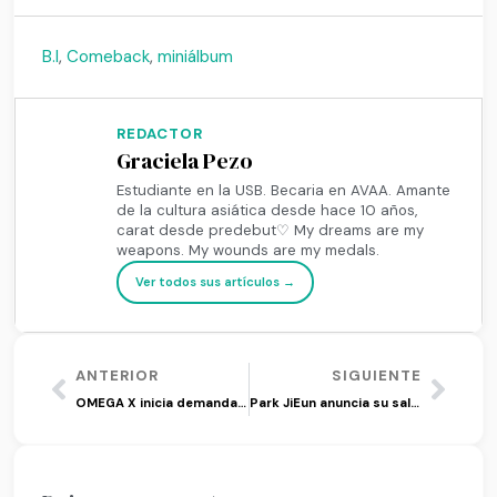
B.I
,
Comeback
,
miniálbum
REDACTOR
Graciela Pezo
Estudiante en la USB. Becaria en AVAA. Amante
de la cultura asiática desde hace 10 años,
carat desde predebut♡ My dreams are my
weapons. My wounds are my medals.
Ver todos sus artículos →
ANTERIOR
SIGUIENTE
OMEGA X inicia demanda para anular su contrato con SPIRE Entertainment
Park JiEun anuncia su salida de PURPLE KISS