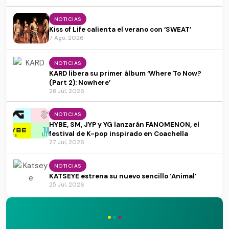
NOTICIAS
Kiss of Life calienta el verano con ‘SWEAT’
7 Ago, 2026
NOTICIAS
KARD libera su primer álbum ‘Where To Now?
(Part 2): Nowhere’
28 Jul, 2026
NOTICIAS
HYBE, SM, JYP y YG lanzarán FANOMENON, el
festival de K-pop inspirado en Coachella
27 Jul, 2026
NOTICIAS
KATSEYE estrena su nuevo sencillo ‘Animal’
25 Jul, 2026
·
·
·