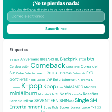
¡No te pierdas nada!
Noticias de K-pop directo a tu bandeja de entrada cada semana.
Suscribirse
Etiquetas
bts
Blackpink
Aniversario
aespa
BIGBANG
BL
BTOB
Comeback
Corea del
Colaboración
Concierto
Debut
Sur
EXO
Dramas
Cube Entertainment
Entrevista
JYP Entertainment
GOT7
HYBE
K-drama
HYBE Labels
K-
K-pop
Kpop
MAMAMOO
Manhwa
dramas
Lisa
miniálbum
Reseñas
Netflix
NCT
reseña
Monsta X
Single
SM
SEVENTEEN
SHINee
Servicio Militar
Entertainment
Super Junior
Stray Kids
twice
XG
TXT