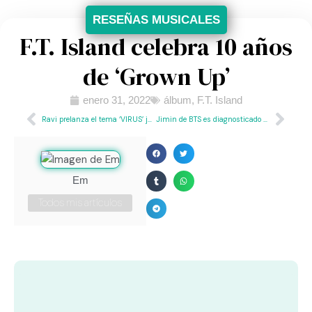
RESEÑAS MUSICALES
F.T. Island celebra 10 años
de ‘Grown Up’
enero 31, 2022
álbum
,
F.T. Island
Ravi prelanza el tema ‘VIRUS’ junto a JUSTHIS
Jimin de BTS es diagnosticado con COVID-19 y apendicitis
Em
Todos mis artículos