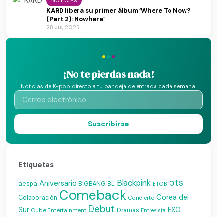
NOTICIAS
KARD libera su primer álbum ‘Where To Now?
(Part 2): Nowhere’
28 Jul, 2026
·
·
·
¡No te pierdas nada!
Noticias de K-pop directo a tu bandeja de entrada cada semana.
Suscribirse
Etiquetas
bts
Blackpink
Aniversario
aespa
BIGBANG
BL
BTOB
Comeback
Corea del
Colaboración
Concierto
Debut
Sur
EXO
Dramas
Cube Entertainment
Entrevista