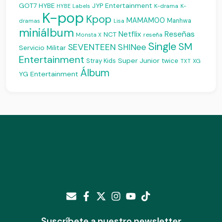
JYP Entertainment
GOT7
HYBE
K-drama
HYBE Labels
K-
K-pop
Kpop
MAMAMOO
Manhwa
dramas
Lisa
miniálbum
Reseñas
Netflix
NCT
reseña
Monsta X
Single
SM
SEVENTEEN
SHINee
Servicio Militar
Entertainment
Super Junior
Stray Kids
twice
XG
TXT
Álbum
YG Entertainment
Suscríbete a nuestro newsletter