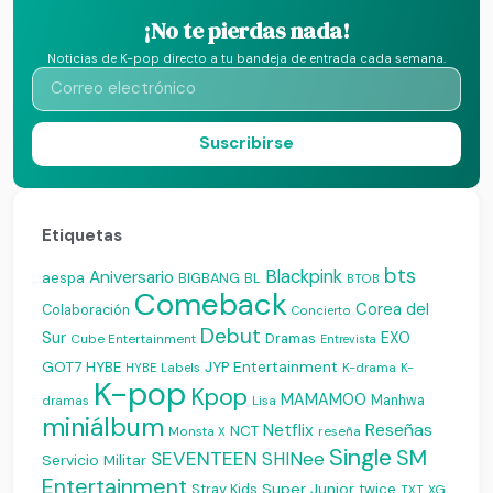
¡No te pierdas nada!
Noticias de K-pop directo a tu bandeja de entrada cada semana.
Suscribirse
Etiquetas
bts
Blackpink
Aniversario
aespa
BIGBANG
BL
BTOB
Comeback
Corea del
Colaboración
Concierto
Debut
Sur
EXO
Dramas
Cube Entertainment
Entrevista
JYP Entertainment
GOT7
HYBE
K-drama
HYBE Labels
K-
K-pop
Kpop
MAMAMOO
Manhwa
dramas
Lisa
miniálbum
Reseñas
Netflix
NCT
reseña
Monsta X
Single
SM
SEVENTEEN
SHINee
Servicio Militar
Entertainment
Super Junior
Stray Kids
twice
XG
TXT