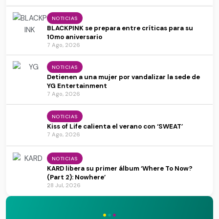
NOTICIAS
BLACKPINK se prepara entre críticas para su
10mo aniversario
7 Ago, 2026
NOTICIAS
Detienen a una mujer por vandalizar la sede de
YG Entertainment
7 Ago, 2026
NOTICIAS
Kiss of Life calienta el verano con ‘SWEAT’
7 Ago, 2026
NOTICIAS
KARD libera su primer álbum ‘Where To Now?
(Part 2): Nowhere’
28 Jul, 2026
·
·
·