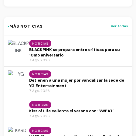
·
MÁS NOTICIAS
Ver todas
NOTICIAS
BLACKPINK se prepara entre críticas para su
10mo aniversario
7 Ago, 2026
NOTICIAS
Detienen a una mujer por vandalizar la sede de
YG Entertainment
7 Ago, 2026
NOTICIAS
Kiss of Life calienta el verano con ‘SWEAT’
7 Ago, 2026
NOTICIAS