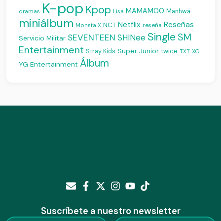
K-pop
Kpop
MAMAMOO
Manhwa
dramas
Lisa
miniálbum
Reseñas
Netflix
NCT
reseña
Monsta X
Single
SM
SEVENTEEN
SHINee
Servicio Militar
Entertainment
Super Junior
Stray Kids
twice
XG
TXT
Álbum
YG Entertainment
Suscríbete a nuestro newsletter