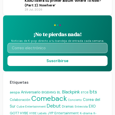
KARD libera su primer álbum ‘Where To Now?
(Part 2): Nowhere’
28 Jul, 2026
·
·
·
¡No te pierdas nada!
Noticias de K-pop directo a tu bandeja de entrada cada semana.
Suscribirse
Etiquetas
bts
Blackpink
Aniversario
aespa
BIGBANG
BL
BTOB
Comeback
Corea del
Colaboración
Concierto
Debut
Sur
EXO
Dramas
Cube Entertainment
Entrevista
JYP Entertainment
GOT7
HYBE
K-drama
HYBE Labels
K-