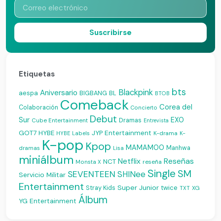
Suscribirse
Etiquetas
bts
Blackpink
Aniversario
aespa
BIGBANG
BL
BTOB
Comeback
Corea del
Colaboración
Concierto
Debut
Sur
EXO
Dramas
Cube Entertainment
Entrevista
JYP Entertainment
GOT7
HYBE
K-drama
HYBE Labels
K-
K-pop
Kpop
MAMAMOO
Manhwa
dramas
Lisa
miniálbum
Reseñas
Netflix
NCT
reseña
Monsta X
Single
SM
SEVENTEEN
SHINee
Servicio Militar
Entertainment
Super Junior
Stray Kids
twice
XG
TXT
Álbum
YG Entertainment