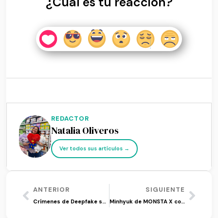
¿Cuál es tu reacción?
REDACTOR
Natalia Oliveros
Ver todos sus artículos →
ANTERIOR
SIGUIENTE
Crímenes de Deepfake sacuden a Corea del Sur
Minhyuk de MONSTA X completa servicio militar y programa evento para fans