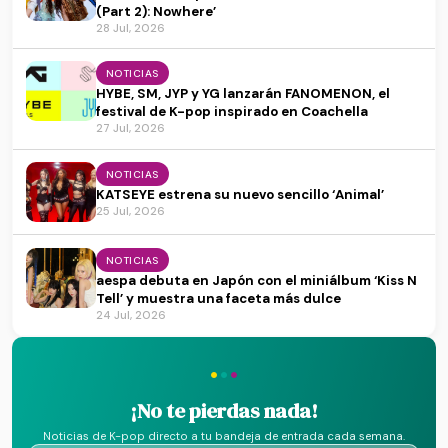
(Part 2): Nowhere’
28 Jul, 2026
NOTICIAS
HYBE, SM, JYP y YG lanzarán FANOMENON, el
festival de K-pop inspirado en Coachella
27 Jul, 2026
NOTICIAS
KATSEYE estrena su nuevo sencillo ‘Animal’
25 Jul, 2026
NOTICIAS
aespa debuta en Japón con el miniálbum ‘Kiss N
Tell’ y muestra una faceta más dulce
24 Jul, 2026
·
·
·
¡No te pierdas nada!
Noticias de K-pop directo a tu bandeja de entrada cada semana.