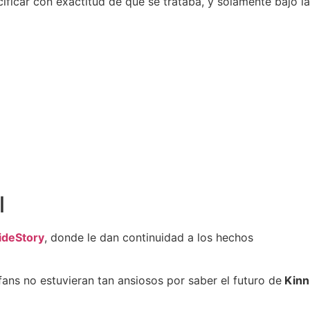
ificar con exactitud de que se trataba, y solamente bajo la
l
ideStory
, donde le dan continuidad a los hechos
 fans no estuvieran tan ansiosos por saber el futuro de
Kinn