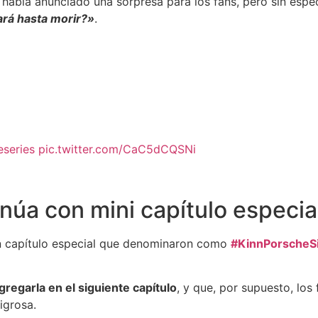
había anunciado una sorpresa para los fans, pero sin espec
ará hasta morir?»
.
series
pic.twitter.com/CaC5dCQSNi
núa con mini capítulo especia
 un capítulo especial que denominaron como
#KinnPorscheS
gregarla en el siguiente capítulo
, y que, por supuesto, los
igrosa.