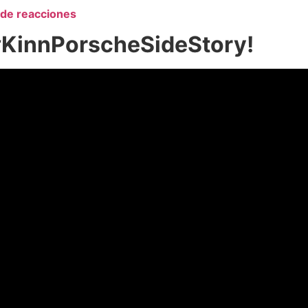
a de reacciones
 #KinnPorscheSideStory!