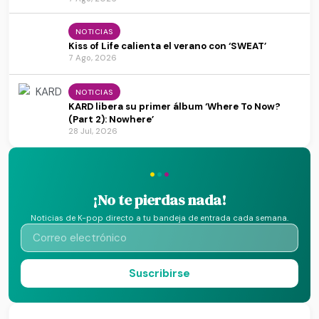
NOTICIAS
Kiss of Life calienta el verano con ‘SWEAT’
7 Ago, 2026
NOTICIAS
KARD libera su primer álbum ‘Where To Now?
(Part 2): Nowhere’
28 Jul, 2026
·
·
·
¡No te pierdas nada!
Noticias de K-pop directo a tu bandeja de entrada cada semana.
Suscribirse