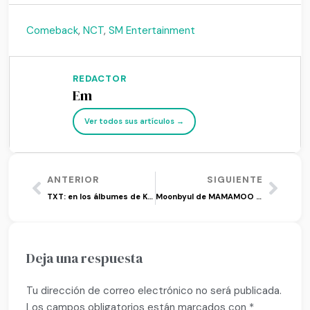
Comeback
,
NCT
,
SM Entertainment
REDACTOR
Em
Ver todos sus artículos →
ANTERIOR
SIGUIENTE
TXT: en los álbumes de K-pop del 2021 de la revista Time
Moonbyul de MAMAMOO revela ‘G999’ junto a Mirani
Deja una respuesta
Tu dirección de correo electrónico no será publicada.
Los campos obligatorios están marcados con
*