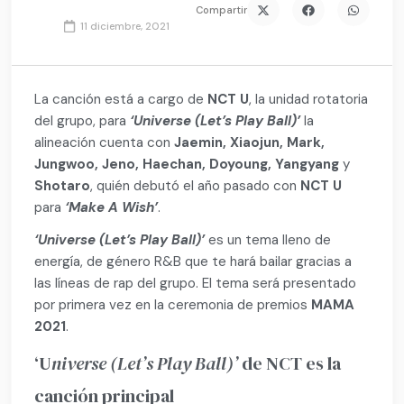
Compartir
11 diciembre, 2021
La canción está a cargo de
NCT U
, la unidad rotatoria
del grupo, para
‘Universe (Let’s Play Ball)’
la
alineación cuenta con
Jaemin, Xiaojun, Mark,
Jungwoo, Jeno, Haechan, Doyoung, Yangyang
y
Shotaro
, quién debutó el año pasado con
NCT U
para
‘Make A Wish’
.
‘Universe (Let’s Play Ball)’
es un tema lleno de
energía, de género R&B que te hará bailar gracias a
las líneas de rap del grupo. El tema será presentado
por primera vez en la ceremonia de premios
MAMA
2021
.
‘U
niverse (Let’s Play Ball)’
de NCT es la
canción principal