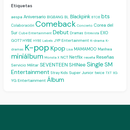
Etiquetas
bts
Blackpink
Aniversario
aespa
BIGBANG
BL
BTOB
Comeback
Corea del
Colaboración
Concierto
Debut
Sur
EXO
Dramas
Cube Entertainment
Entrevista
JYP Entertainment
GOT7
HYBE
K-drama
HYBE Labels
K-
K-pop
Kpop
MAMAMOO
Manhwa
dramas
Lisa
miniálbum
Reseñas
Netflix
NCT
reseña
Monsta X
Single
SM
SEVENTEEN
SHINee
Servicio Militar
Entertainment
Super Junior
Stray Kids
twice
XG
TXT
Álbum
YG Entertainment