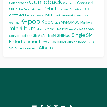
Comeback
Corea del
Colaboración
Concierto
Debut
Sur
EXO
Dramas
Cube Entertainment
Entrevista
JYP Entertainment
GOT7
HYBE
K-drama
HYBE Labels
K-
K-pop
Kpop
MAMAMOO
Manhwa
dramas
Lisa
miniálbum
Reseñas
Netflix
NCT
reseña
Monsta X
Single
SM
SEVENTEEN
SHINee
Servicio Militar
Entertainment
Super Junior
Stray Kids
twice
XG
TXT
Álbum
YG Entertainment