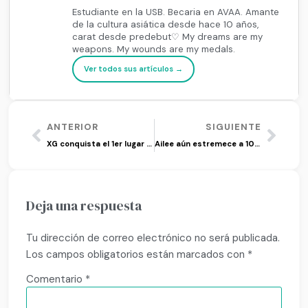
Estudiante en la USB. Becaria en AVAA. Amante
de la cultura asiática desde hace 10 años,
carat desde predebut♡ My dreams are my
weapons. My wounds are my medals.
Ver todos sus artículos →
ANTERIOR
SIGUIENTE
XG conquista el 1er lugar en el ranking global con ‘GRL GVNG’
Ailee aún estremece a 10 años de ‘A’s Doll House’
Deja una respuesta
Tu dirección de correo electrónico no será publicada.
Los campos obligatorios están marcados con
*
Comentario
*