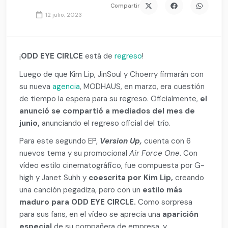
Compartir
12 julio, 2023
¡
ODD EYE CIRLCE
está de
regreso
!
Luego de que Kim Lip, JinSoul y Choerry firmarán con
su nueva
agencia
, MODHAUS, en marzo, era cuestión
de tiempo la espera para su regreso. Oficialmente,
el
anunció se compartió a mediados del mes de
junio,
anunciando el regreso oficial del trío.
Para este segundo EP,
Version Up,
cuenta con 6
nuevos tema y su promocional
Air Force One
. Con
vídeo estilo cinematográfico, fue compuesta por G-
high y Janet Suhh y
coescrita por Kim Lip,
creando
una canción pegadiza, pero con un
estilo más
maduro para ODD EYE CIRCLE.
Como sorpresa
para sus fans, en el vídeo se aprecia una
aparición
especial
de su compañera de empresa, y