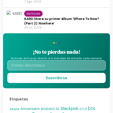
7 Ago, 2026
NOTICIAS
KARD libera su primer álbum ‘Where To Now?
(Part 2): Nowhere’
28 Jul, 2026
·
·
·
¡No te pierdas nada!
Noticias de K-pop directo a tu bandeja de entrada cada semana.
Suscribirse
Etiquetas
bts
Blackpink
Aniversario
aespa
BIGBANG
BL
BTOB