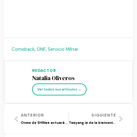
1
Comeback
,
ONF
,
Servicio Militar
REDACTOR
Natalia Oliveros
Ver todos sus artículos →
ANTERIOR
SIGUIENTE
Onew de SHINee actuará en corto de terror
Taeyang la da la bienvenida a su primer bebé