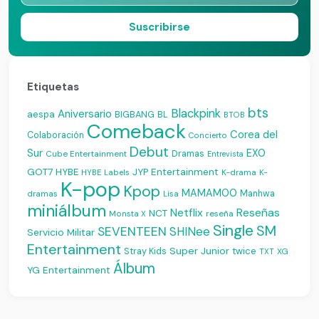
Suscribirse
Etiquetas
bts
Blackpink
Aniversario
aespa
BIGBANG
BL
BTOB
Comeback
Corea del
Colaboración
Concierto
Debut
Sur
EXO
Dramas
Cube Entertainment
Entrevista
JYP Entertainment
GOT7
HYBE
K-drama
HYBE Labels
K-
K-pop
Kpop
MAMAMOO
Manhwa
dramas
Lisa
miniálbum
Reseñas
Netflix
NCT
reseña
Monsta X
Single
SM
SEVENTEEN
SHINee
Servicio Militar
Entertainment
Super Junior
Stray Kids
twice
XG
TXT
Álbum
YG Entertainment