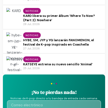
NOTICIAS
KARD libera su primer álbum ‘Where To Now?
(Part 2): Nowhere’
28 Jul, 2026
NOTICIAS
HYBE, SM, JYP y YG lanzarán FANOMENON, el
festival de K-pop inspirado en Coachella
27 Jul, 2026
NOTICIAS
KATSEYE estrena su nuevo sencillo ‘Animal’
25 Jul, 2026
·
·
·
¡No te pierdas nada!
Noticias de K-pop directo a tu bandeja de entrada cada semana.