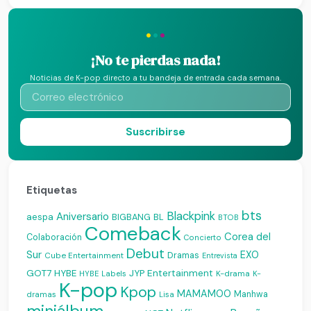
·
·
·
¡No te pierdas nada!
Noticias de K-pop directo a tu bandeja de entrada cada semana.
Suscribirse
Etiquetas
bts
Blackpink
Aniversario
aespa
BIGBANG
BL
BTOB
Comeback
Corea del
Colaboración
Concierto
Debut
Sur
EXO
Dramas
Cube Entertainment
Entrevista
JYP Entertainment
GOT7
HYBE
K-drama
HYBE Labels
K-
K-pop
Kpop
MAMAMOO
Manhwa
dramas
Lisa
miniálbum