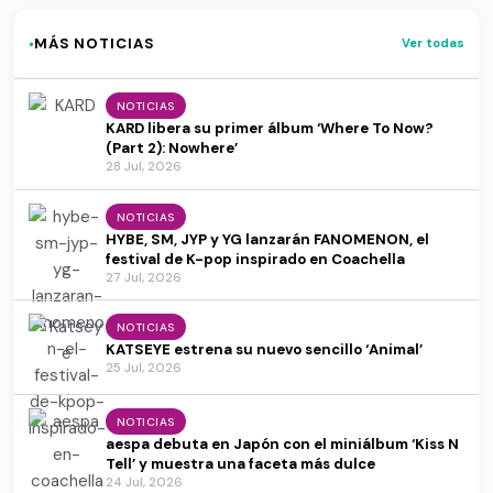
·
MÁS NOTICIAS
Ver todas
NOTICIAS
KARD libera su primer álbum ‘Where To Now?
(Part 2): Nowhere’
28 Jul, 2026
NOTICIAS
HYBE, SM, JYP y YG lanzarán FANOMENON, el
festival de K-pop inspirado en Coachella
27 Jul, 2026
NOTICIAS
KATSEYE estrena su nuevo sencillo ‘Animal’
25 Jul, 2026
NOTICIAS
aespa debuta en Japón con el miniálbum ‘Kiss N
Tell’ y muestra una faceta más dulce
24 Jul, 2026