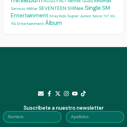
Reseñas
Netflix
NCT
reseña
Monsta X
Single
SM
SEVENTEEN
SHINee
Servicio Militar
Entertainment
Super Junior
Stray Kids
twice
XG
TXT
Álbum
YG Entertainment
Suscríbete a nuestro newsletter