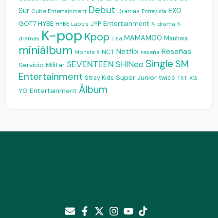
Debut
Sur
EXO
Dramas
Cube Entertainment
Entrevista
JYP Entertainment
GOT7
HYBE
K-drama
HYBE Labels
K-
K-pop
Kpop
MAMAMOO
Manhwa
dramas
Lisa
miniálbum
Reseñas
Netflix
NCT
reseña
Monsta X
Single
SM
SEVENTEEN
SHINee
Servicio Militar
Entertainment
Super Junior
Stray Kids
twice
XG
TXT
Álbum
YG Entertainment