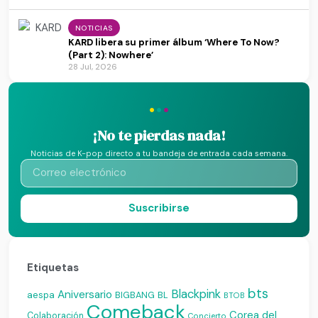
NOTICIAS
KARD libera su primer álbum ‘Where To Now?
(Part 2): Nowhere’
28 Jul, 2026
·
·
·
¡No te pierdas nada!
Noticias de K-pop directo a tu bandeja de entrada cada semana.
Suscribirse
Etiquetas
bts
Blackpink
Aniversario
aespa
BIGBANG
BL
BTOB
Comeback
Corea del
Colaboración
Concierto