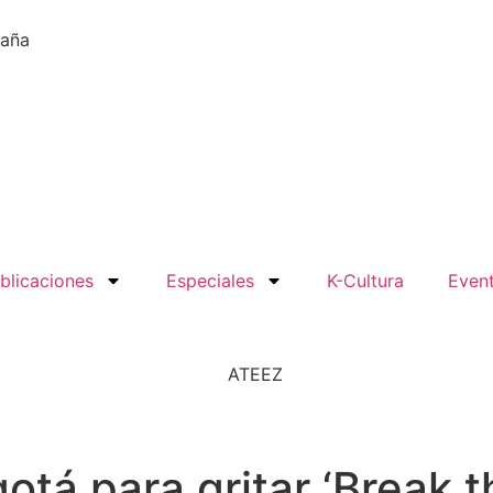
paña
blicaciones
Especiales
K-Cultura
Even
otá para gritar ‘Break 