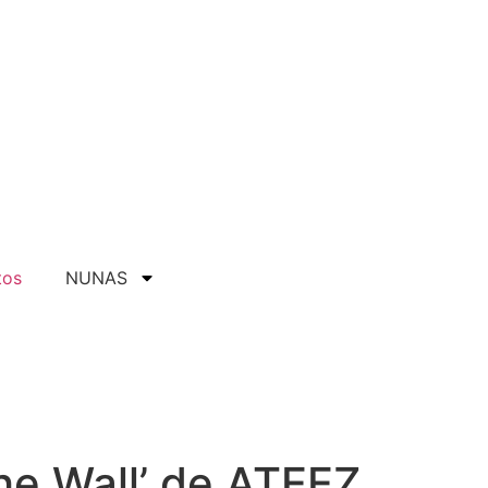
tos
NUNAS
the Wall’ de ATEEZ