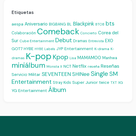
Etiquetas
bts
Blackpink
Aniversario
aespa
BIGBANG
BL
BTOB
Comeback
Corea del
Colaboración
Concierto
Debut
Sur
EXO
Dramas
Cube Entertainment
Entrevista
JYP Entertainment
GOT7
HYBE
K-drama
HYBE Labels
K-
K-pop
Kpop
MAMAMOO
Manhwa
dramas
Lisa
miniálbum
Reseñas
Netflix
NCT
reseña
Monsta X
Single
SM
SEVENTEEN
SHINee
Servicio Militar
Entertainment
Super Junior
Stray Kids
twice
XG
TXT
Álbum
YG Entertainment