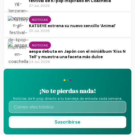
festival de K-pop inspirado en Coachella
27 Jul, 2026
NOTICIAS
KATSEYE estrena su nuevo sencillo ‘Animal’
25 Jul, 2026
NOTICIAS
aespa debuta en Japón con el miniálbum ‘Kiss N
Tell’ y muestra una faceta más dulce
24 Jul, 2026
·
·
·
¡No te pierdas nada!
Noticias de K-pop directo a tu bandeja de entrada cada semana.
Suscribirse