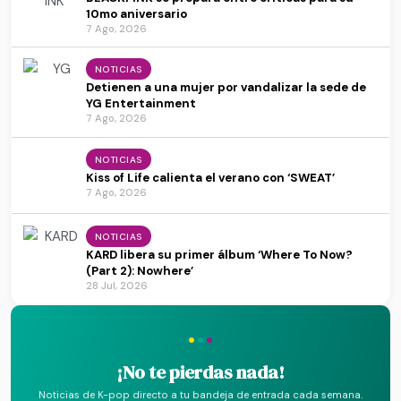
10mo aniversario
7 Ago, 2026
NOTICIAS
Detienen a una mujer por vandalizar la sede de
YG Entertainment
7 Ago, 2026
NOTICIAS
Kiss of Life calienta el verano con ‘SWEAT’
7 Ago, 2026
NOTICIAS
KARD libera su primer álbum ‘Where To Now?
(Part 2): Nowhere’
28 Jul, 2026
·
·
·
¡No te pierdas nada!
Noticias de K-pop directo a tu bandeja de entrada cada semana.