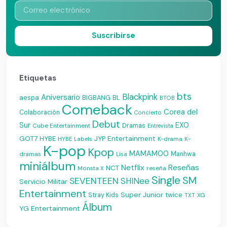
Suscribirse
Etiquetas
bts
Blackpink
Aniversario
aespa
BIGBANG
BL
BTOB
Comeback
Corea del
Colaboración
Concierto
Debut
Sur
EXO
Dramas
Cube Entertainment
Entrevista
JYP Entertainment
GOT7
HYBE
K-drama
HYBE Labels
K-
K-pop
Kpop
MAMAMOO
Manhwa
dramas
Lisa
miniálbum
Reseñas
Netflix
NCT
reseña
Monsta X
Single
SM
SEVENTEEN
SHINee
Servicio Militar
Entertainment
Super Junior
Stray Kids
twice
XG
TXT
Álbum
YG Entertainment