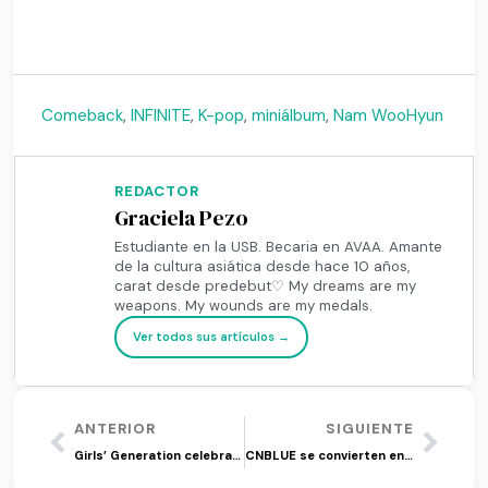
Comeback
,
INFINITE
,
K-pop
,
miniálbum
,
Nam WooHyun
REDACTOR
Graciela Pezo
Estudiante en la USB. Becaria en AVAA. Amante
de la cultura asiática desde hace 10 años,
carat desde predebut♡ My dreams are my
weapons. My wounds are my medals.
Ver todos sus artículos →
ANTERIOR
SIGUIENTE
Girls’ Generation celebra 10 años del disco ‘The Boys’
CNBLUE se convierten en vaqueros para ‘WANTED’