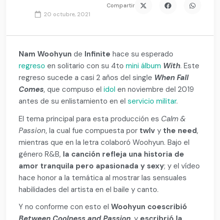
Compartir
20 octubre, 2021
Nam Woohyun
de
Infinite
hace su esperado
regreso
en solitario con su 4to
mini álbum
With
. Este
regreso sucede a casi 2 años del single
When Fall
Comes
, que compuso el
idol
en noviembre del 2019
antes de su enlistamiento en el
servicio militar
.
El tema principal para esta producción es
Calm &
Passion
, la cual fue compuesta por
twlv
y
the need
,
mientras que en la letra colaboró Woohyun. Bajo el
género R&B,
la canción refleja una historia de
amor tranquila pero apasionada y sexy
; y el vídeo
hace honor a la temática al mostrar las sensuales
habilidades del artista en el baile y canto.
Y no conforme con esto el
Woohyun coescribió
Between Coolness and Passion
, y
escribrió la