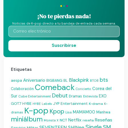
·
·
·
¡No te pierdas nada!
Noticias de K-pop directo a tu bandeja de entrada cada semana.
Suscribirse
Etiquetas
bts
Blackpink
Aniversario
aespa
BIGBANG
BL
BTOB
Comeback
Corea del
Colaboración
Concierto
Debut
Sur
EXO
Dramas
Cube Entertainment
Entrevista
JYP Entertainment
GOT7
HYBE
K-drama
HYBE Labels
K-
K-pop
Kpop
MAMAMOO
Manhwa
dramas
Lisa
miniálbum
Reseñas
Netflix
NCT
reseña
Monsta X
Single
SM
SEVENTEEN
SHINee
Servicio Militar