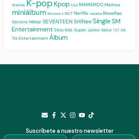
K-pop
Kpop
MAMAMOO
Manhwa
dramas
Lisa
miniálbum
Reseñas
Netflix
NCT
reseña
Monsta X
Single
SM
SEVENTEEN
SHINee
Servicio Militar
Entertainment
Super Junior
Stray Kids
twice
XG
TXT
Álbum
YG Entertainment
Suscríbete a nuestro newsletter