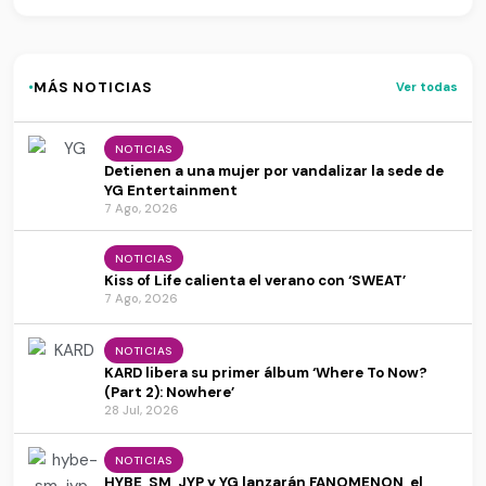
·
MÁS NOTICIAS
Ver todas
NOTICIAS
Detienen a una mujer por vandalizar la sede de
YG Entertainment
7 Ago, 2026
NOTICIAS
Kiss of Life calienta el verano con ‘SWEAT’
7 Ago, 2026
NOTICIAS
KARD libera su primer álbum ‘Where To Now?
(Part 2): Nowhere’
28 Jul, 2026
NOTICIAS
HYBE, SM, JYP y YG lanzarán FANOMENON, el