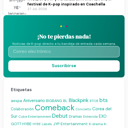
festival de K-pop inspirado en Coachella
27 Jul, 2026
·
·
·
¡No te pierdas nada!
Noticias de K-pop directo a tu bandeja de entrada cada semana.
Suscribirse
Etiquetas
bts
Blackpink
Aniversario
aespa
BIGBANG
BL
BTOB
Comeback
Corea del
Colaboración
Concierto
Debut
Sur
EXO
Dramas
Cube Entertainment
Entrevista
JYP Entertainment
GOT7
HYBE
K-drama
HYBE Labels
K-