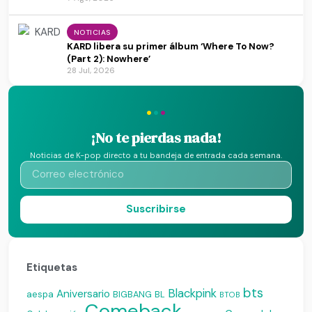
NOTICIAS
KARD libera su primer álbum ‘Where To Now?
(Part 2): Nowhere’
28 Jul, 2026
·
·
·
¡No te pierdas nada!
Noticias de K-pop directo a tu bandeja de entrada cada semana.
Suscribirse
Etiquetas
bts
Blackpink
Aniversario
aespa
BIGBANG
BL
BTOB
Comeback