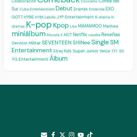
Corea del
Colaboración
Concierto
Debut
Sur
EXO
Dramas
Cube Entertainment
Entrevista
JYP Entertainment
GOT7
HYBE
K-drama
HYBE Labels
K-
K-pop
Kpop
MAMAMOO
Manhwa
dramas
Lisa
miniálbum
Reseñas
Netflix
NCT
reseña
Monsta X
Single
SM
SEVENTEEN
SHINee
Servicio Militar
Entertainment
Super Junior
Stray Kids
twice
XG
TXT
Álbum
YG Entertainment