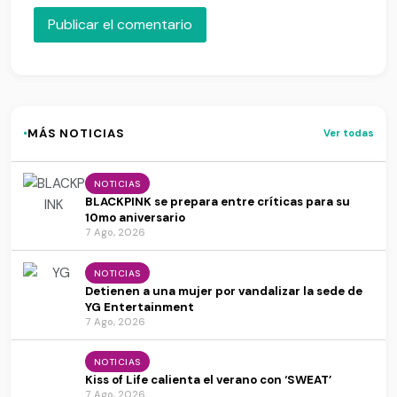
·
MÁS NOTICIAS
Ver todas
NOTICIAS
BLACKPINK se prepara entre críticas para su
10mo aniversario
7 Ago, 2026
NOTICIAS
Detienen a una mujer por vandalizar la sede de
YG Entertainment
7 Ago, 2026
NOTICIAS
Kiss of Life calienta el verano con ‘SWEAT’
7 Ago, 2026