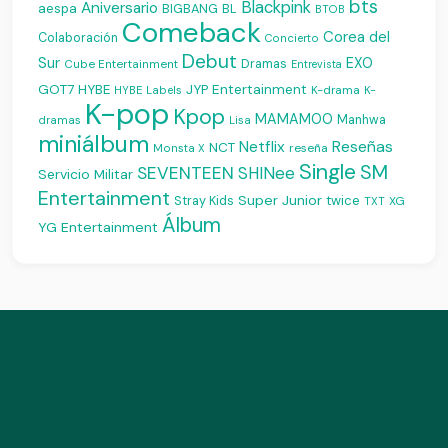
bts
Blackpink
Aniversario
aespa
BIGBANG
BL
BTOB
Comeback
Corea del
Colaboración
Concierto
Debut
Sur
EXO
Dramas
Cube Entertainment
Entrevista
JYP Entertainment
GOT7
HYBE
K-drama
HYBE Labels
K-
K-pop
Kpop
MAMAMOO
Manhwa
dramas
Lisa
miniálbum
Reseñas
Netflix
NCT
reseña
Monsta X
Single
SM
SEVENTEEN
SHINee
Servicio Militar
Entertainment
Super Junior
Stray Kids
twice
XG
TXT
Álbum
YG Entertainment