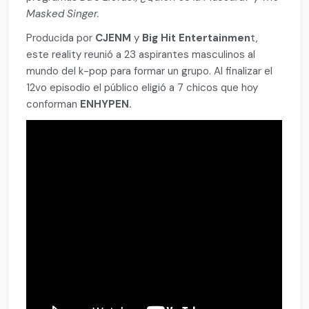
Masked Singer.
Producida por
CJENM
y
Big Hit Entertainmen
t,
este reality reunió a 23 aspirantes masculinos al
mundo del k-pop para formar un grupo. Al finalizar el
12vo episodio el público eligió a 7 chicos que hoy
conforman
ENHYPEN.