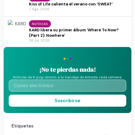
Kiss of Life calienta el verano con ‘SWEAT’
7 Ago, 2026
NOTICIAS
KARD libera su primer álbum ‘Where To Now?
(Part 2): Nowhere’
28 Jul, 2026
·
·
·
¡No te pierdas nada!
Noticias de K-pop directo a tu bandeja de entrada cada semana.
Suscribirse
Etiquetas