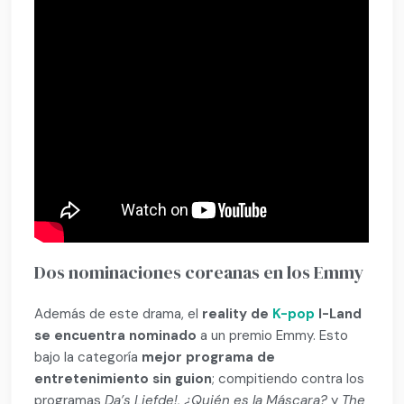
Dos nominaciones coreanas en los Emmy
Además de este drama, el
reality de
K-pop
I-Land
se encuentra nominado
a un premio Emmy. Esto
bajo la categoría
mejor programa de
entretenimiento sin guion
; compitiendo contra los
programas
Da’s Liefde!, ¿Quién es la Máscara?
y
The