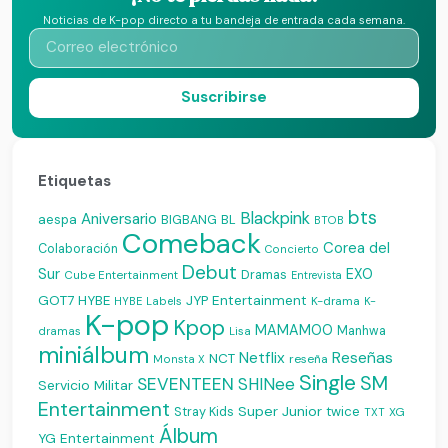
Noticias de K-pop directo a tu bandeja de entrada cada semana.
Suscribirse
Etiquetas
bts
Blackpink
Aniversario
aespa
BIGBANG
BL
BTOB
Comeback
Corea del
Colaboración
Concierto
Debut
Sur
EXO
Dramas
Cube Entertainment
Entrevista
JYP Entertainment
GOT7
HYBE
K-drama
HYBE Labels
K-
K-pop
Kpop
MAMAMOO
Manhwa
dramas
Lisa
miniálbum
Reseñas
Netflix
NCT
reseña
Monsta X
Single
SM
SEVENTEEN
SHINee
Servicio Militar
Entertainment
Super Junior
Stray Kids
twice
XG
TXT
Álbum
YG Entertainment