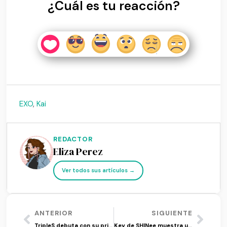
¿Cuál es tu reacción?
EXO
,
Kai
REDACTOR
Eliza Perez
Ver todos sus artículos →
ANTERIOR
SIGUIENTE
TripleS debuta con su primer mini álbum ‘ASSEMBLE’
Key de SHINee muestra un lado ‘Killer’ en su regreso