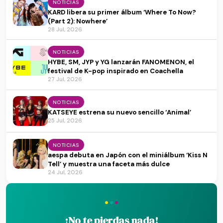
NOTICIAS
KARD libera su primer álbum ‘Where To Now?
(Part 2): Nowhere’
28 Jul, 2026
NOTICIAS
HYBE, SM, JYP y YG lanzarán FANOMENON, el
festival de K-pop inspirado en Coachella
27 Jul, 2026
NOTICIAS
KATSEYE estrena su nuevo sencillo ‘Animal’
25 Jul, 2026
NOTICIAS
aespa debuta en Japón con el miniálbum ‘Kiss N
Tell’ y muestra una faceta más dulce
24 Jul, 2026
·
·
·
¡No te pierdas nada!