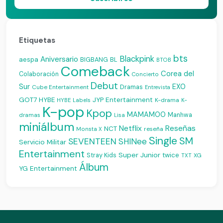
Etiquetas
bts
Blackpink
Aniversario
aespa
BIGBANG
BL
BTOB
Comeback
Corea del
Colaboración
Concierto
Debut
Sur
EXO
Dramas
Cube Entertainment
Entrevista
JYP Entertainment
GOT7
HYBE
K-drama
HYBE Labels
K-
K-pop
Kpop
MAMAMOO
Manhwa
dramas
Lisa
miniálbum
Reseñas
Netflix
NCT
reseña
Monsta X
Single
SM
SEVENTEEN
SHINee
Servicio Militar
Entertainment
Super Junior
Stray Kids
twice
XG
TXT
Álbum
YG Entertainment