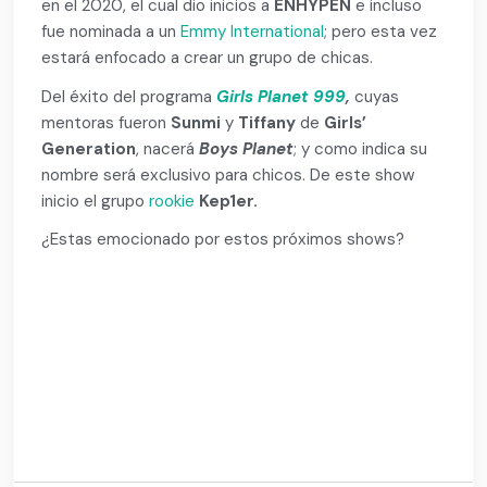
en el 2020, el cual dio inicios a
ENHYPEN
e incluso
fue nominada a un
Emmy International
; pero esta vez
estará enfocado a crear un grupo de chicas.
Del éxito del programa
Girls Planet 999
,
cuyas
mentoras fueron
Sunmi
y
Tiffany
de
Girls’
Generation
, nacerá
Boys Planet
; y como indica su
nombre será exclusivo para chicos. De este show
inicio el grupo
rookie
Kep1er.
¿Estas emocionado por estos próximos shows?
3
2
1
1
1