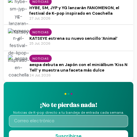
NOTICIAS
HYBE, SM, JYP y YG lanzarán FANOMENON, el
festival de K-pop inspirado en Coachella
27 Jul, 2026
NOTICIAS
KATSEYE estrena su nuevo sencillo ‘Animal’
25 Jul, 2026
NOTICIAS
aespa debuta en Japón con el miniálbum ‘Kiss N
Tell’ y muestra una faceta más dulce
24 Jul, 2026
·
·
·
¡No te pierdas nada!
Noticias de K-pop directo a tu bandeja de entrada cada semana.
Suscribirse