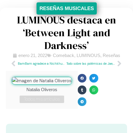
RESEÑAS MUSICALES
LUMINOUS destaca en
‘Between Light and
Darkness’
enero 21, 2022
Comeback
,
LUMINOUS
,
Reseñas
BamBam agradece a Nichkhun de 2PM por ‘pavimentar el camino’ a los idols tailandeses
Todo sobre las polémicas de Jae, ex integrante de DAY6
Natalia Oliveros
Todos mis artículos