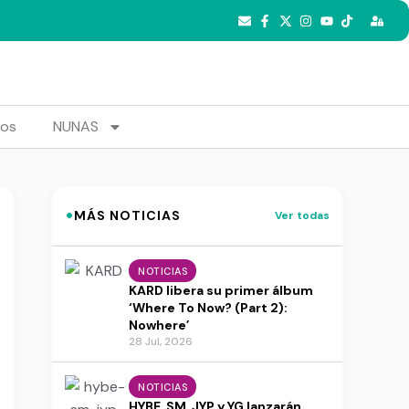
tos
NUNAS
·
MÁS NOTICIAS
Ver todas
NOTICIAS
KARD libera su primer álbum
‘Where To Now? (Part 2):
Nowhere’
28 Jul, 2026
NOTICIAS
HYBE, SM, JYP y YG lanzarán