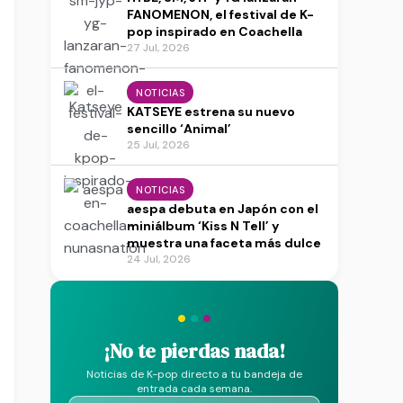
FANOMENON, el festival de K-
pop inspirado en Coachella
27 Jul, 2026
NOTICIAS
KATSEYE estrena su nuevo
sencillo ‘Animal’
25 Jul, 2026
NOTICIAS
aespa debuta en Japón con el
miniálbum ‘Kiss N Tell’ y
muestra una faceta más dulce
24 Jul, 2026
·
·
·
¡No te pierdas nada!
Noticias de K-pop directo a tu bandeja de
entrada cada semana.