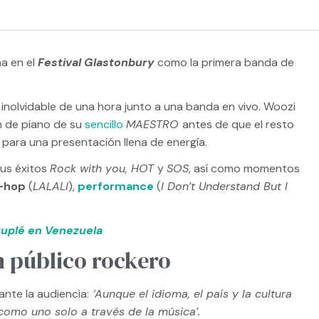
na en el
Festival Glastonbury
como la primera banda de
inolvidable de una hora junto a una banda en vivo. Woozi
n de piano de su
sencillo
MAESTRO
antes de que el resto
 para una presentación llena de energía.
sus éxitos
Rock with you, HOT
y
SOS
, así como momentos
-hop
(
LALALI
),
performance
(
I Don’t Understand But I
Cuplé en Venezuela
 público rockero
ante la audiencia:
‘Aunque el idioma, el país y la cultura
omo uno solo a través de la música’.