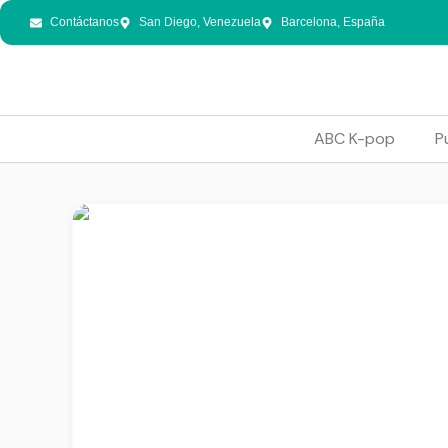
Contáctanos
San Diego, Venezuela
Barcelona, España
ABC K-pop
P