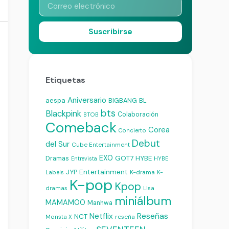
Suscribirse
Etiquetas
Aniversario
aespa
BIGBANG
BL
bts
Blackpink
Colaboración
BTOB
Comeback
Corea
Concierto
Debut
del Sur
Cube Entertainment
EXO
Dramas
GOT7
HYBE
Entrevista
HYBE
JYP Entertainment
K-drama
Labels
K-
K-pop
Kpop
dramas
Lisa
miniálbum
MAMAMOO
Manhwa
Reseñas
Netflix
NCT
reseña
Monsta X