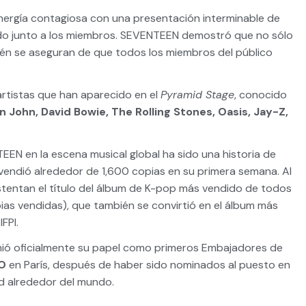
energía contagiosa con una presentación interminable de
ndo junto a los miembros. SEVENTEEN demostró que no sólo
én se aseguran de que todos los miembros del público
 artistas que han aparecido en el
Pyramid Stage
, conocido
n John, David Bowie, The Rolling Stones, Oasis, Jay-Z,
EN en la escena musical global ha sido una historia de
 vendió alrededor de 1,600 copias en su primera semana. Al
tentan el título del álbum de K-pop más vendido de todos
ias vendidas), que también se convirtió en el álbum más
FPI.
mió oficialmente su papel como primeros Embajadores de
CO
en París, después de haber sido nominados al puesto en
ud alrededor del mundo.