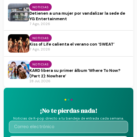
NOTICIAS
Detienen a una mujer por vandalizar la sede de
YG Entertainment
7 Ago, 2026
NOTICIAS
Kiss of Life calienta el verano con ‘SWEAT’
7 Ago, 2026
NOTICIAS
KARD libera su primer álbum ‘Where To Now?
(Part 2): Nowhere’
28 Jul, 2026
·
·
·
¡No te pierdas nada!
Noticias de K-pop directo a tu bandeja de entrada cada semana.