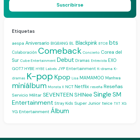
Suscribirse
Etiquetas
bts
Blackpink
Aniversario
aespa
BIGBANG
BL
BTOB
Comeback
Corea del
Colaboración
Concierto
Debut
Sur
EXO
Dramas
Cube Entertainment
Entrevista
JYP Entertainment
GOT7
HYBE
K-drama
HYBE Labels
K-
K-pop
Kpop
MAMAMOO
Manhwa
dramas
Lisa
miniálbum
Reseñas
Netflix
NCT
reseña
Monsta X
Single
SM
SEVENTEEN
SHINee
Servicio Militar
Entertainment
Super Junior
Stray Kids
twice
XG
TXT
Álbum
YG Entertainment