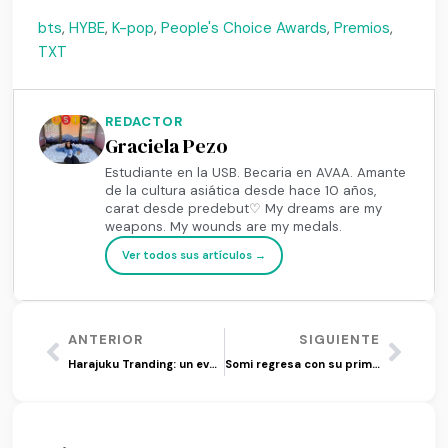
bts
,
HYBE
,
K-pop
,
People's Choice Awards
,
Premios
,
TXT
REDACTOR
Graciela Pezo
Estudiante en la USB. Becaria en AVAA. Amante
de la cultura asiática desde hace 10 años,
carat desde predebut♡ My dreams are my
weapons. My wounds are my medals.
Ver todos sus artículos →
ANTERIOR
SIGUIENTE
Harajuku Tranding: un evento de cultura asiática en Valencia
Somi regresa con su primer álbum ‘XOXO’