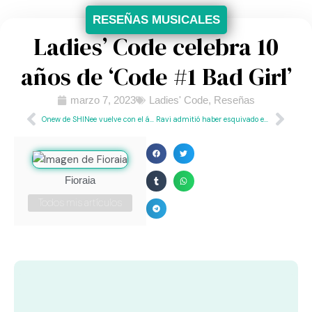
RESEÑAS MUSICALES
Ladies’ Code celebra 10
años de ‘Code #1 Bad Girl’
marzo 7, 2023
Ladies' Code
,
Reseñas
Onew de SHINee vuelve con el álbum ‘Circle’
Ravi admitió haber esquivado el reclutamiento militar
Fioraia
Todos mis artículos