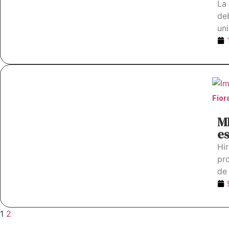
La
de
uni
Fior
M
e
Hi
pr
de 
1
2