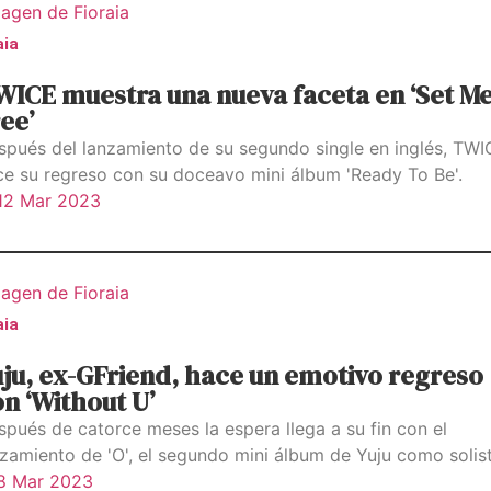
aia
WICE muestra una nueva faceta en ‘Set M
ee’
spués del lanzamiento de su segundo single en inglés, TW
ce su regreso con su doceavo mini álbum 'Ready To Be'.
12 Mar 2023
aia
ju, ex-GFriend, hace un emotivo regreso
n ‘Without U’
spués de catorce meses la espera llega a su fin con el
nzamiento de 'O', el segundo mini álbum de Yuju como solist
8 Mar 2023