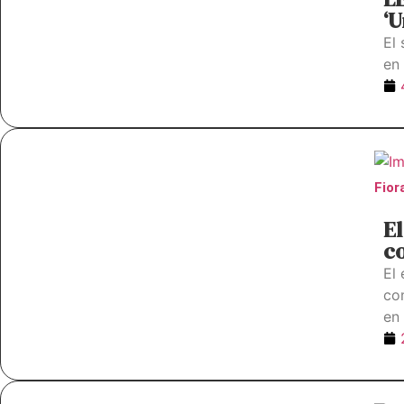
‘U
El
en
Fior
E
co
El
co
en 