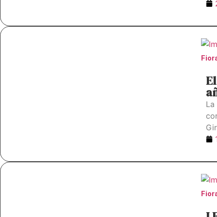
Fior
El
añ
La
co
Girl
Fior
L