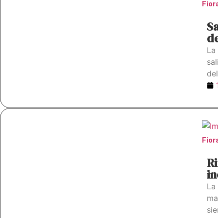
Fior
Sa
de
La
sa
de
Fior
Ri
i
La
mal
sie