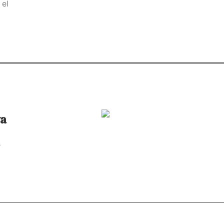
 el
ya
s