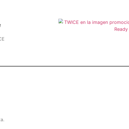
e
ICE
a.