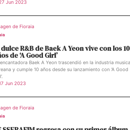
27 Jun 2023
aia
 dulce R&B de Baek A Yeon vive con los 10
os de ‘A Good Girl’
 encantadora Baek A Yeon trascendió en la industria musica
reana y cumple 10 años desde su lanzamiento con ‘A Good
’.
17 Jun 2023
aia
E SSERAFIM regresa con su primer álbum