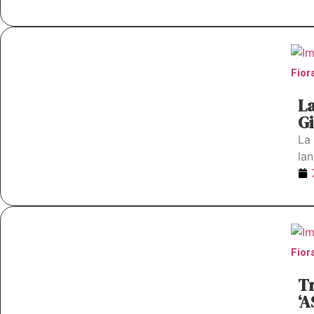
Fior
La
Gi
La
la
Fior
Tr
‘