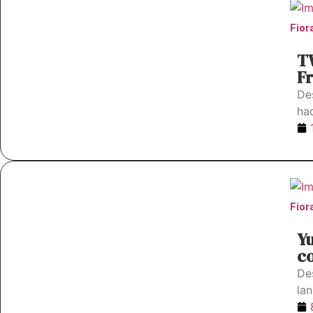
Fior
T
Fr
De
ha
Fior
Yu
co
De
la